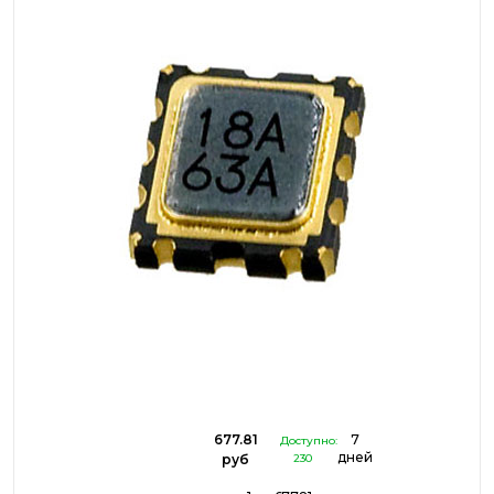
677.81
7
Доступно:
дней
руб
230