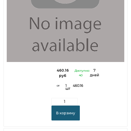
460.16
7
Доступно:
дней
руб
40
1
460.16
от
шт
В корзину