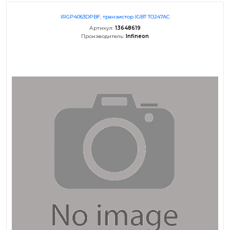
IRGP4063DPBF, транзистор IGBT TO247AC
Артикул:
13648619
Производитель:
Infineon