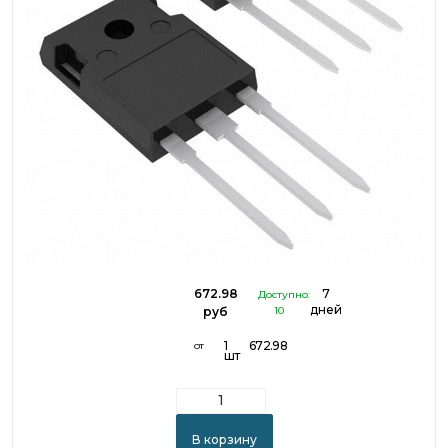
672.98
7
Доступно:
дней
руб
10
1
672.98
от
шт
В корзину