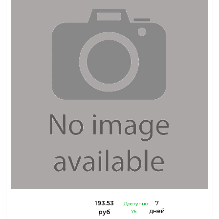
193.53
7
Доступно:
дней
руб
76