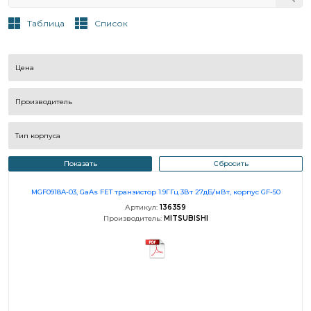
Таблица
Список
Цена
Производитель
Тип корпуса
Показать
Сбросить
MGF0918A-03, GaAs FET транзистор 1.9ГГц 3Вт 27дБ/мВт, корпус GF-50
Артикул:
136359
Производитель:
MITSUBISHI