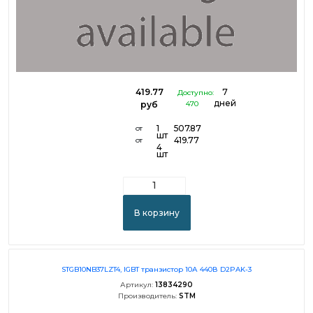
419.77
7
Доступно:
дней
руб
470
1
507.87
от
шт
419.77
от
4
шт
В корзину
STGB10NB37LZT4, IGBT транзистор 10А 440В D2PAK-3
Артикул:
13834290
Производитель:
STM