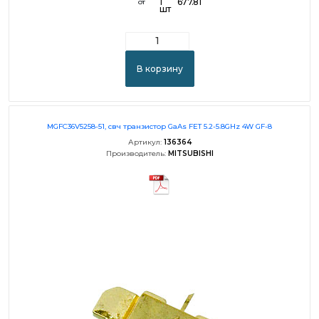
1
677.81
от
шт
В корзину
MGFC36V5258-51, свч транзистор GaAs FET 5.2-5.8GHz 4W GF-8
Артикул:
136364
Производитель:
MITSUBISHI