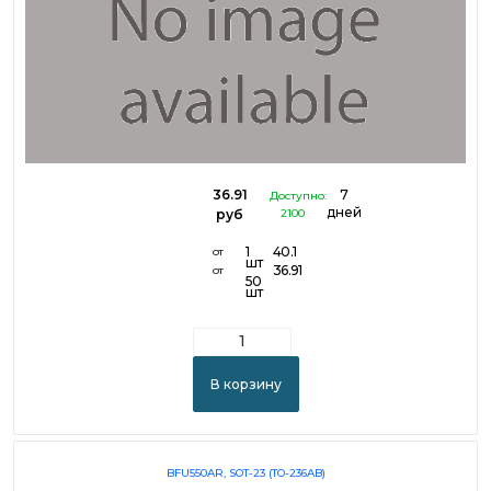
36.91
7
Доступно:
дней
руб
2100
1
40.1
от
шт
36.91
от
50
шт
В корзину
BFU550AR, SOT-23 (TO-236AB)