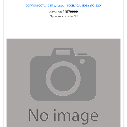
DGP10N60CTL, IGBT дискрет, 600B, 10A, 110Вт (TO-220)
Артикул:
14579999
Производитель:
YJ