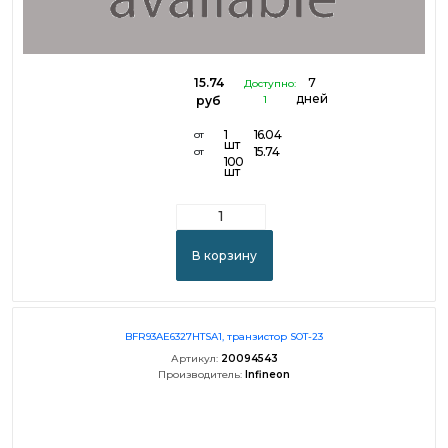
15.74
7
Доступно:
дней
руб
1
1
16.04
от
шт
15.74
от
100
шт
В корзину
BFR93AE6327HTSA1, транзистор SOT-23
Артикул:
20094543
Производитель:
Infineon