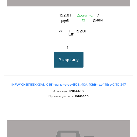
192.01
7
Доступно:
дней
руб
12
1
192.01
от
шт
В корзину
IHFW40N65R5SXKSA1, IGBT транзистор 650В, 40А, 108Вт до 175гр C TO-247
Артикул:
12184483
Производитель:
Infineon