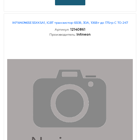
IKFW40N65ES5XKSA1, IGBT транзистор 650В, 30А, 106Вт до 175гр C TO-247
Артикул:
12140861
Производитель:
Infineon