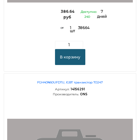
386.64
7
Доступно:
дней
руб
240
1
386.64
от
шт
В корзину
FGH40N60UFDTU, IGBT транзистор TO247
Артикул:
14156291
Производитель:
ONS