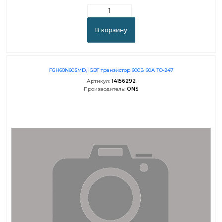
В корзину
FGH60N60SMD, IGBT транзистор 600В 60А TO-247
Артикул:
14156292
Производитель:
ONS