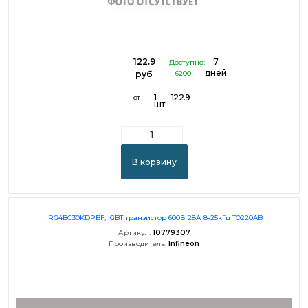
122.9
7
Доступно:
дней
руб
6200
1
122.9
от
шт
В корзину
IRG4BC30KDPBF, IGBT транзистор 600В 28А 8-25кГц TO220AB
Артикул:
10779307
Производитель:
Infineon