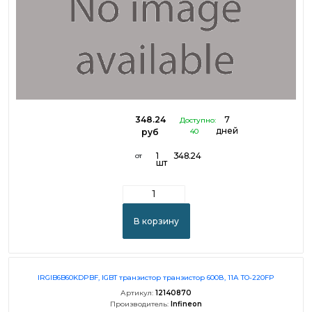
348.24
7
Доступно:
дней
руб
40
1
348.24
от
шт
В корзину
IRGIB6B60KDPBF, IGBT транзистор транзистор 600В, 11А TO-220FP
Артикул:
12140870
Производитель:
Infineon