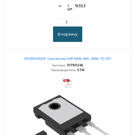
1
193.53
от
шт
В корзину
STGW40V60DF, Транзистор IGBT 600В, 80А, 283Вт TO-247
Артикул:
10790245
Производитель:
STM