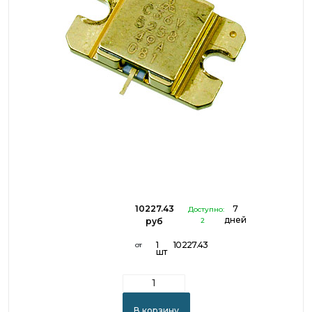
10227.43
7
Доступно:
дней
руб
2
1
10227.43
от
шт
В корзину