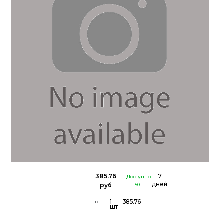
385.76
7
Доступно:
дней
руб
150
1
385.76
от
шт