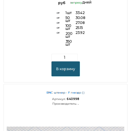
дней
руб
запросу
1 шт
33.42
от
50
30.08
от
шт
27.08
от
100
25.15
от
шт
23.92
от
200
шт
350
шт
В корзину
BNC штекер - F гнездо ( )
Артикул:
640998
Производитель:
.