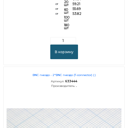
20
59.21
от
шт
55.69
от
60
шт
53.82
от
100
шт
180
шт
В корзину
BNC гнездо - 2*BNC гнездо (T-connector) ( )
Артикул:
633444
Производитель:
.