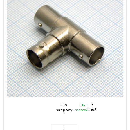
По
7
По
дней
запросу
запросу