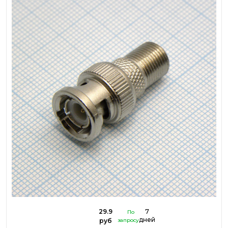
29.9
7
По
дней
руб
запросу