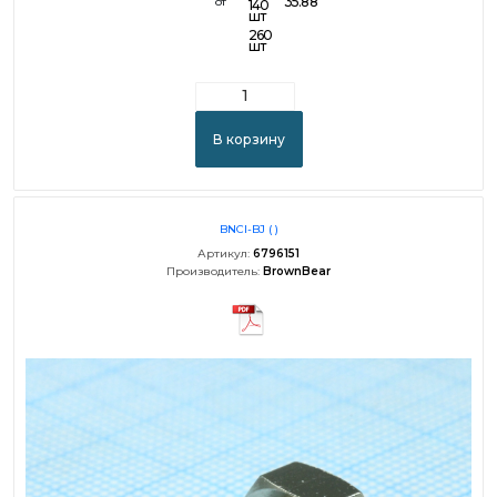
35.88
от
140
шт
260
шт
В корзину
BNCI-BJ ( )
Артикул:
6796151
Производитель:
BrownBear