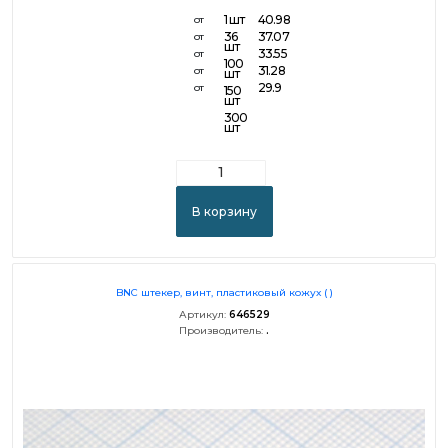
1 шт
40.98
от
36
37.07
от
шт
33.55
от
100
31.28
от
шт
29.9
от
150
шт
300
шт
В корзину
BNC штекер, винт, пластиковый кожух ( )
Артикул:
646529
Производитель:
.