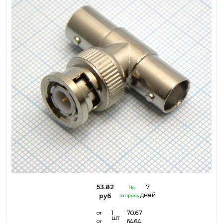
53.82
7
По
дней
руб
запросу
1
70.67
от
шт
64.64
от