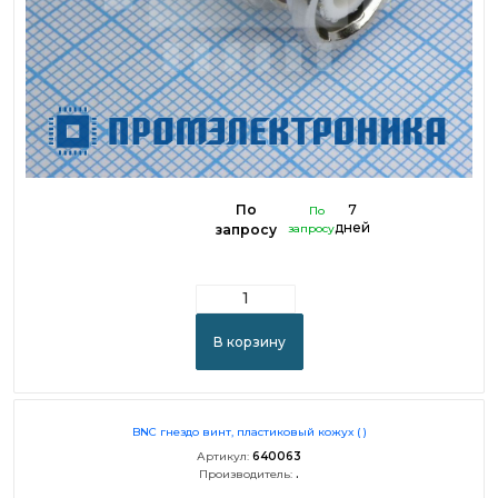
По
7
По
дней
запросу
запросу
В корзину
BNC гнездо винт, пластиковый кожух ( )
Артикул:
640063
Производитель:
.