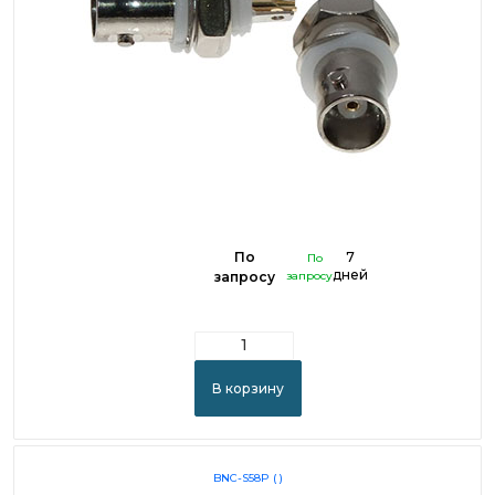
По
7
По
дней
запросу
запросу
В корзину
BNC-S58P ( )