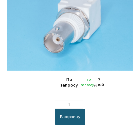
По
7
По
дней
запросу
запросу
В корзину