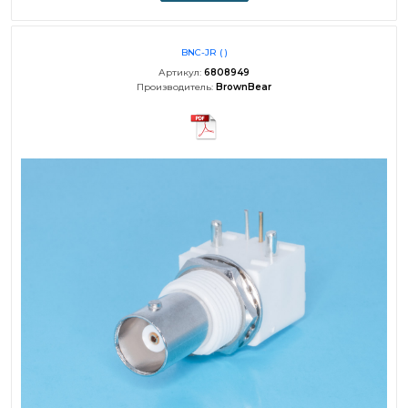
BNC-JR ( )
Артикул:
6808949
Производитель:
BrownBear