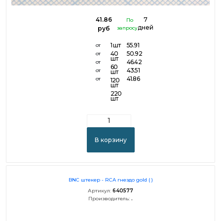
41.86
7
По
дней
руб
запросу
1 шт
55.91
от
40
50.92
от
шт
46.42
от
60
43.51
от
шт
41.86
от
120
шт
220
шт
В корзину
BNC штекер - RCA гнездо gold ( )
Артикул:
640577
Производитель:
.