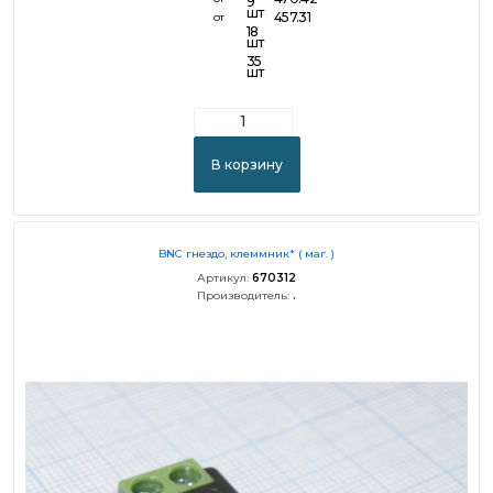
9
шт
457.31
от
18
шт
35
шт
В корзину
BNC гнездо, клеммник* ( маг. )
Артикул:
670312
Производитель:
.