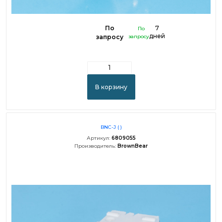
По
7
По
дней
запросу
запросу
В корзину
BNC-J ( )
Артикул:
6809055
Производитель:
BrownBear