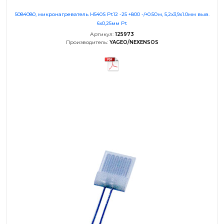
5084080, микронагреватель H540S Pt12 -25 +800 -/+0.5Ом, 5,2х3,9х1.0мм выв.
6х0,25мм Pt
Артикул:
125973
Производитель:
YAGEO/NEXENSOS