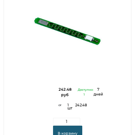
242.48
7
Доступно:
дней
руб
1
1
242.48
от
шт
В корзину