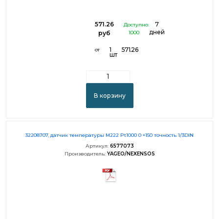
571.26
7
Доступно:
дней
руб
1000
1
571.26
от
шт
В корзину
32208707, датчик температуры M222 Pt1000 0 +150 точность 1/3DIN
Артикул:
6577073
Производитель:
YAGEO/NEXENSOS