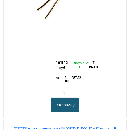
1811.12
7
Доступно:
дней
руб
5
1
1811.12
от
шт
В корзину
32207615, датчик температуры SMD0805V Pt1000 -50 +130 точность B