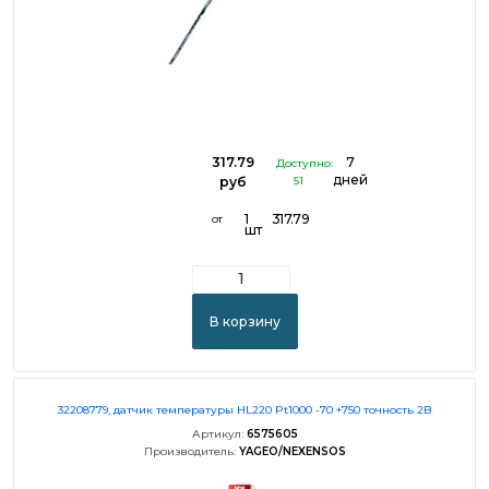
317.79
7
Доступно:
дней
руб
51
1
317.79
от
шт
В корзину
32208779, датчик температуры HL220 Pt1000 -70 +750 точность 2B
Артикул:
6575605
Производитель:
YAGEO/NEXENSOS