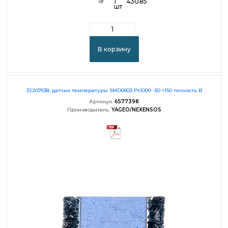
1
430.85
от
шт
В корзину
32207638, датчик температуры SMD0603 Pt1000 -50 +150 точность B
Артикул:
6577398
Производитель:
YAGEO/NEXENSOS