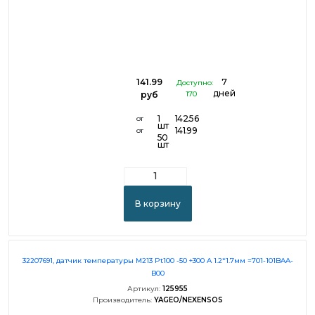
141.99
7
Доступно:
дней
руб
170
1
142.56
от
шт
141.99
от
50
шт
В корзину
32207691, датчик температуры M213 Pt100 -50 +300 A 1.2*1.7мм =701-101BAA-
B00
Артикул:
125955
Производитель:
YAGEO/NEXENSOS