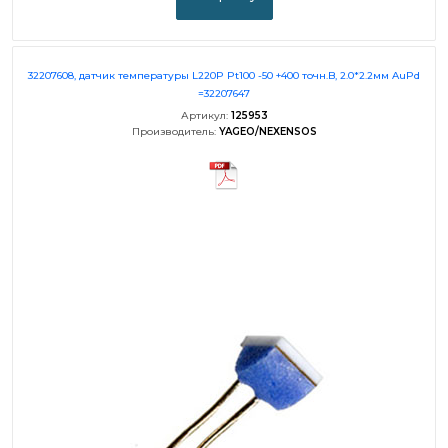
32207608, датчик температуры L220P Pt100 -50 +400 точн.B, 2.0*2.2мм AuPd
=32207647
Артикул:
125953
Производитель:
YAGEO/NEXENSOS