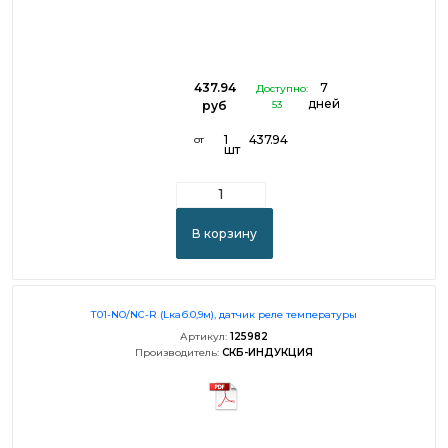
437.94
7
Доступно:
дней
руб
53
1
437.94
от
шт
В корзину
Т01-NO/NC-R (Lкаб.0,9м), датчик реле температуры
Артикул:
125982
Производитель:
СКБ-ИНДУКЦИЯ