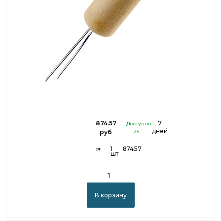
874.57
7
Доступно:
дней
руб
25
1
874.57
от
шт
В корзину