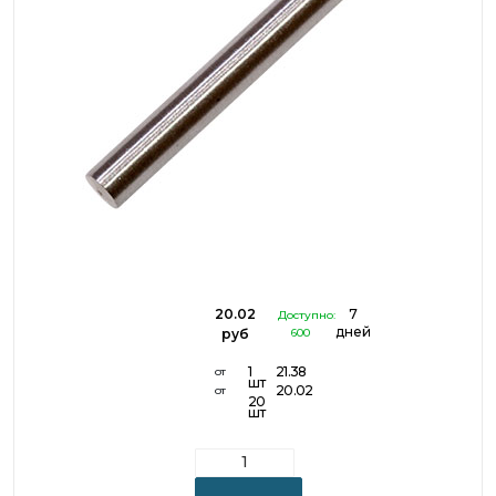
20.02
7
Доступно:
дней
руб
600
1
21.38
от
шт
20.02
от
20
шт