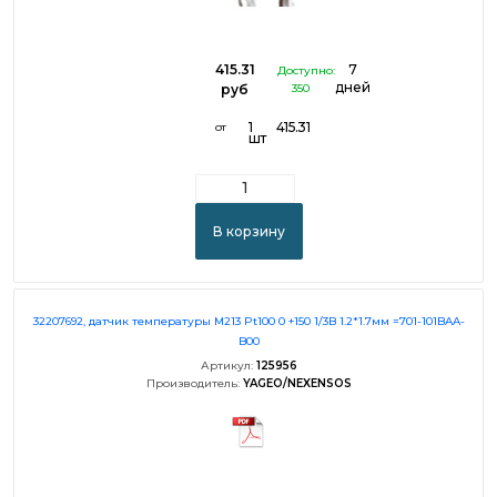
415.31
7
Доступно:
дней
руб
350
1
415.31
от
шт
В корзину
32207692, датчик температуры M213 Pt100 0 +150 1/3B 1.2*1.7мм =701-101BAA-
B00
Артикул:
125956
Производитель:
YAGEO/NEXENSOS