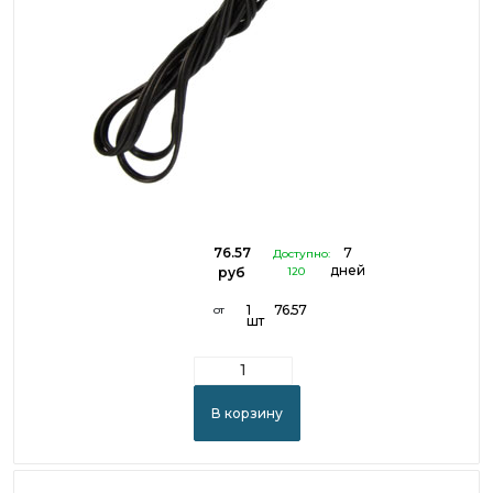
76.57
7
Доступно:
дней
руб
120
1
76.57
от
шт
В корзину