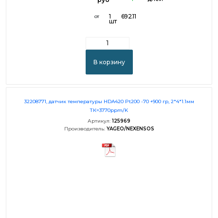
1
692.11
от
шт
В корзину
32208771, датчик температуры HDA420 Pt200 -70 +900 гр, 2*4*1.1мм
ТК=3770ppm/K
Артикул:
125969
Производитель:
YAGEO/NEXENSOS