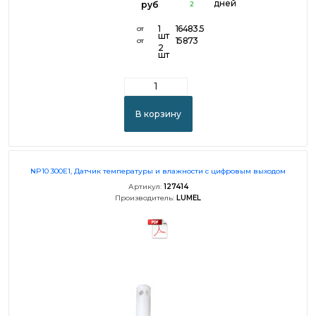
дней
руб
2
1
16483.5
от
шт
15873
от
2
шт
В корзину
NP10 300E1, Датчик температуры и влажности с цифровым выходом
Артикул:
127414
Производитель:
LUMEL