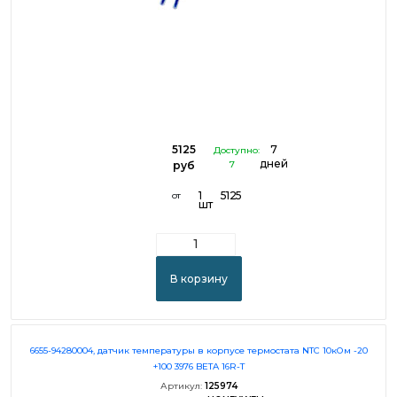
5125
7
Доступно:
дней
руб
7
1
5125
от
шт
В корзину
6655-94280004, датчик температуры в корпусе термостата NTC 10кОм -20
+100 3976 BETA 16R-T
Артикул:
125974