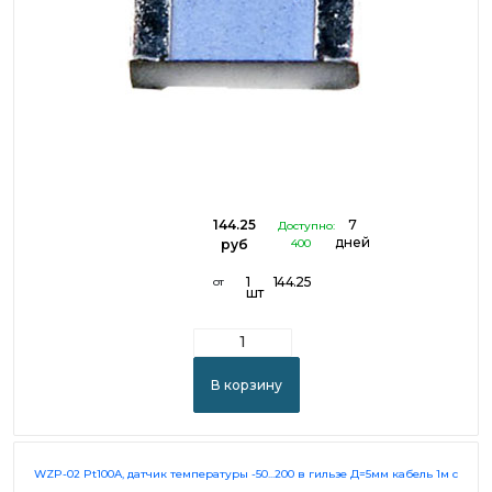
144.25
7
Доступно:
дней
руб
400
1
144.25
от
шт
В корзину
WZP-02 Pt100A, датчик температуры -50...200 в гильзе Д=5мм кабель 1м с