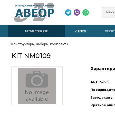
Каталог товаров
О фирме
Новост
Конструкторы, наборы, комплекты
KIT NM0109
Характери
АРТ:
242719
Производите
Заводская уп
Краткое опи