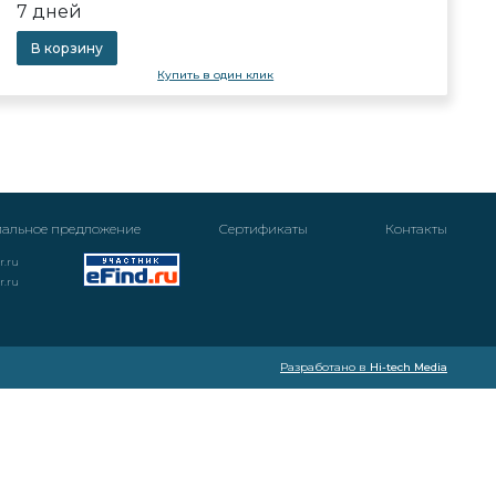
7 дней
В корзину
Купить в один клик
альное предложение
Cертификаты
Контакты
r.ru
r.ru
Разработано в
Hi-tech Media