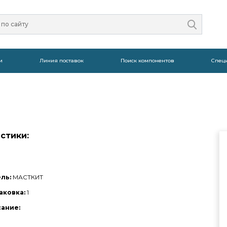
и
Линия поставок
Поиск компонентов
Спец
стики:
ль:
МАСТКИТ
аковка:
1
сание: