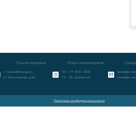
Линия поставок
Поиск компонентов
Специ
г. Новочебоксарск,
ПН - ПТ: 9.00 -18.00
sales@a-veo
ул. Винокурова, д.48
СБ - ВС: выходной
sales@a-veo
Политика конфиденциальности