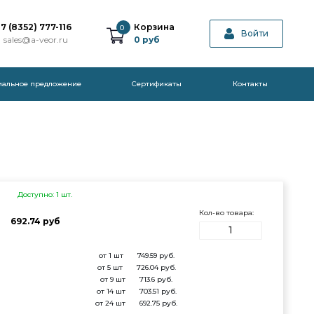
7 (8352) 777-116
Корзина
0
Войти
sales@a-veor.ru
0
руб
иальное предложение
Cертификаты
Контакты
Доступно: 1 шт.
Кол-во товара:
692.74 руб
от 1 шт
749.59
руб.
от 5 шт
726.04
руб.
от 9 шт
713.6
руб.
от 14 шт
703.51
руб.
от 24 шт
692.75
руб.