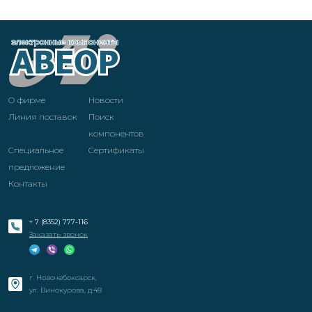
О фирме
Новости
Линия поставок
Поиск
компонентов
Специальное
Cертификаты
предложение
Контакты
+ 7 (8352) 777-116
Заказать звонок
г. Новочебоксарск,
ул. Винокурова, д.48