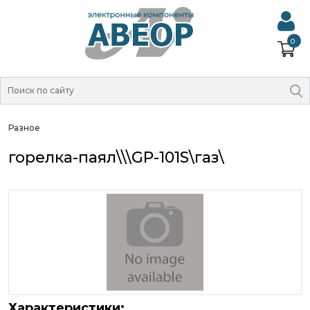
0
Разное
горелка-паял\\\GP-101S\газ\
Характеристики: