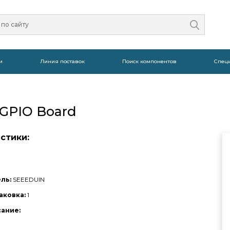
и
Линия поставок
Поиск компонентов
Спец
n GPIO Board
стики:
ль:
SEEEDUIN
аковка:
1
сание: