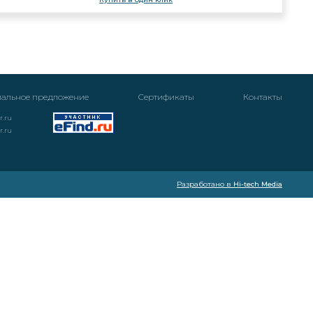
альное предложение
Cертификаты
Контакты
r.ru
r.ru
Разработано в
Hi-tech Media