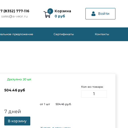
7 (8352) 777-116
Корзина
0
Войти
sales@a-veor.ru
0
руб
иальное предложение
Cертификаты
Контакты
Доступно: 20 шт.
Кол-во товара:
504.46 руб
от 1 шт
504.46
руб.
7 дней
В корзину
Купить в один клик