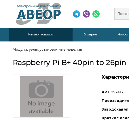
Каталог товаров
О фирме
Новост
Модули, узлы, установочные изделия
Raspberry Pi B+ 40pin to 26pi
Характери
АРТ:
253993
Производите
Заводская уп
Краткое опи