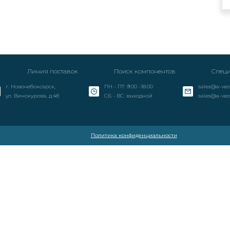
Линия поставок
Поиск компонентов
Специ
г. Новочебоксарск,
ПН - ПТ: 9.00 -18.00
sales@a-veo
ул. Винокурова, д.48
СБ - ВС: выходной
sales@a-veo
Политика конфиденциальности