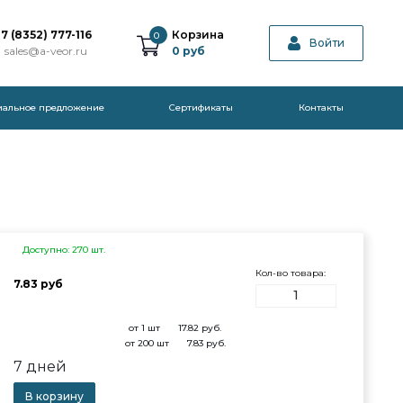
7 (8352) 777-116
Корзина
0
Войти
sales@a-veor.ru
0
руб
иальное предложение
Cертификаты
Контакты
Доступно: 270 шт.
Кол-во товара:
7.83 руб
от 1 шт
17.82
руб.
от 200 шт
7.83
руб.
7 дней
В корзину