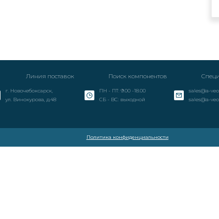
Линия поставок
Поиск компонентов
Специ
г. Новочебоксарск,
ПН - ПТ: 9.00 -18.00
sales@a-veo
ул. Винокурова, д.48
СБ - ВС: выходной
sales@a-veo
Политика конфиденциальности