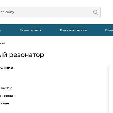
и
Линия поставок
Поиск компонентов
Спец
жки
вый резонатор
стики:
ль:
SJK
аковка:
0
сание: