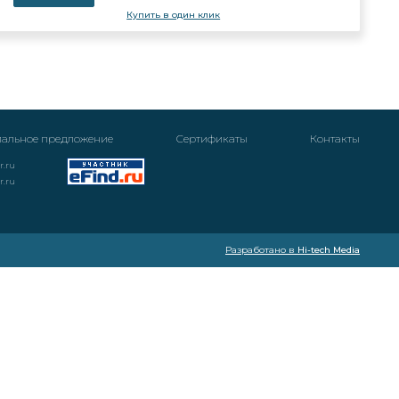
Купить в один клик
альное предложение
Cертификаты
Контакты
r.ru
r.ru
Разработано в
Hi-tech Media