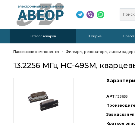
Каталог товаров
О фирме
Новост
Пассивные компоненты
Фильтры, резонаторы, линии задер
13.2256 МГц HC-49SM, кварце
Характери
АРТ:
133655
Производите
Заводская уп
Краткое опи