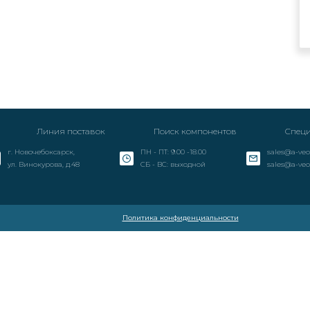
Линия поставок
Поиск компонентов
Специ
г. Новочебоксарск,
ПН - ПТ: 9.00 -18.00
sales@a-veo
ул. Винокурова, д.48
СБ - ВС: выходной
sales@a-veo
Политика конфиденциальности