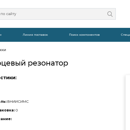
и
Линия поставок
Поиск компонентов
Спец
жки
арцевый резонатор
стики:
ль:
ВНИИСИМС
аковка:
0
сание: