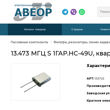
Каталог товаров
О фирме
Новост
Пассивные компоненты
Фильтры, резонаторы, линии задер
13.473 МГЦ S 1ГАР.HC-49U, кв
Характери
АРТ:
133725
Производите
Заводская уп
Краткое опи