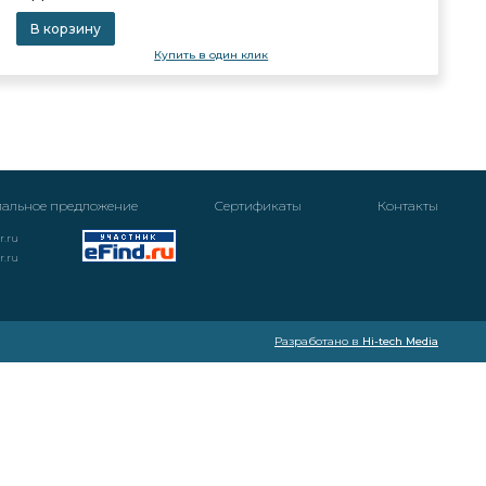
В корзину
Купить в один клик
альное предложение
Cертификаты
Контакты
r.ru
r.ru
Разработано в
Hi-tech Media