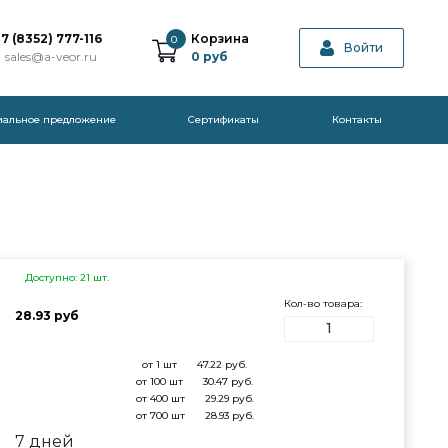
7 (8352) 777-116
Корзина
0
Войти
sales@a-veor.ru
0
руб
иальное предложение
Cертификаты
Контакты
Доступно: 21 шт.
Кол-во товара:
28.93 руб
от 1 шт
47.22
руб.
от 100 шт
30.47
руб.
от 400 шт
29.29
руб.
от 700 шт
28.93
руб.
7 дней