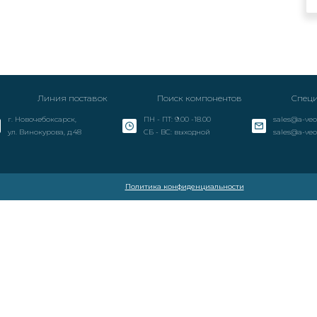
Линия поставок
Поиск компонентов
Специ
г. Новочебоксарск,
ПН - ПТ: 9.00 -18.00
sales@a-veo
ул. Винокурова, д.48
СБ - ВС: выходной
sales@a-veo
Политика конфиденциальности