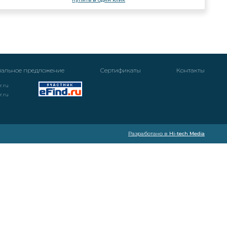
альное предложение
Cертификаты
Контакты
r.ru
r.ru
Разработано в
Hi-tech Media