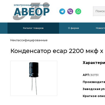
Каталог товаров
О фирме
Новост
Неклассифицированные
Конденсатор ecap 2200 мкф х 1
Характери
АРТ:
30731
Производите
Заводская уп
Краткое опи