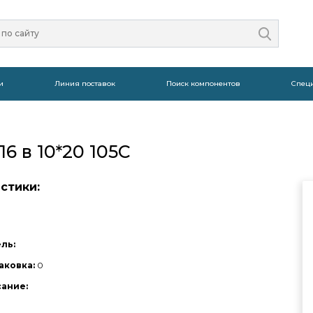
и
Линия поставок
Поиск компонентов
Спец
6 в 10*20 105С
стики:
ль:
аковка:
0
сание: