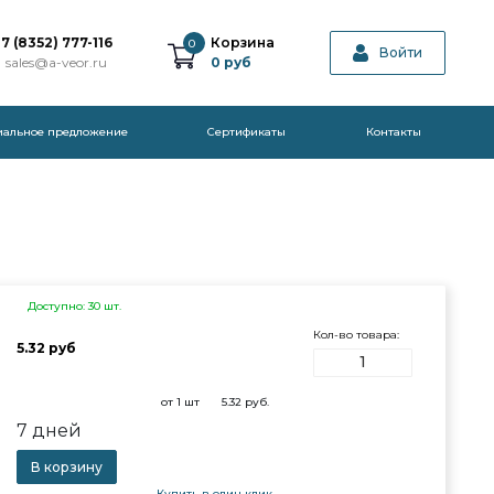
7 (8352) 777-116
Корзина
0
Войти
sales@a-veor.ru
0
руб
иальное предложение
Cертификаты
Контакты
Доступно: 30 шт.
Кол-во товара:
5.32 руб
от 1 шт
5.32
руб.
7 дней
В корзину
Купить в один клик