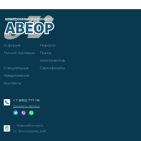
О фирме
Новости
Линия поставок
Поиск
компонентов
Специальное
Cертификаты
предложение
Контакты
+ 7 (8352) 777-116
Заказать звонок
г. Новочебоксарск,
ул. Винокурова, д.48