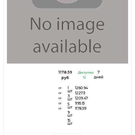
1178.59
7
Доступно:
дней
руб
12
1
1260.94
от
шт
1227.11
от
3
1209.47
от
шт
1195.15
от
5
шт
1178.59
от
9
шт
15
шт