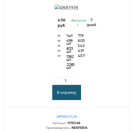
4.56
7
Доступно:
дней
руб
1
1 шт
7.19
от
496
6.05
от
шт
5.42
от
833
4.91
от
шт
4.57
от
1382
шт
2285
шт
В корзину
2N7002CK.215
Артикул:
11115046
Производитель:
NEXPERIA