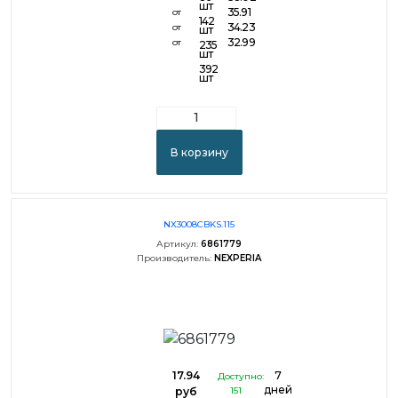
шт
35.91
от
142
34.23
от
шт
32.99
от
235
шт
392
шт
В корзину
NX3008CBKS.115
Артикул:
6861779
Производитель:
NEXPERIA
17.94
7
Доступно:
дней
руб
151