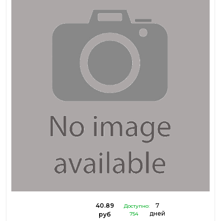
40.89
7
Доступно:
дней
руб
754