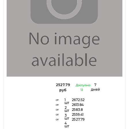
2527.79
7
Доступно:
дней
руб
12
1
2672.52
от
шт
2613.84
от
2
2583.8
от
шт
2559.41
от
3
шт
2527.79
от
4
шт