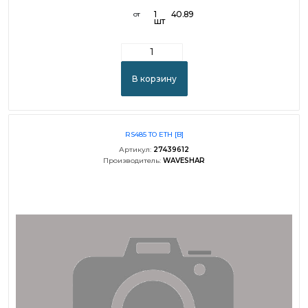
1
40.89
от
шт
В корзину
RS485 TO ETH [B]
Артикул:
27439612
Производитель:
WAVESHAR