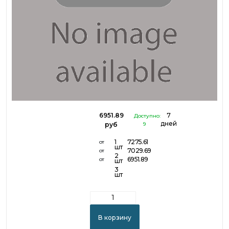
6951.89
7
Доступно:
дней
руб
9
1
7275.61
от
шт
7029.69
от
2
6951.89
от
шт
3
шт
В корзину