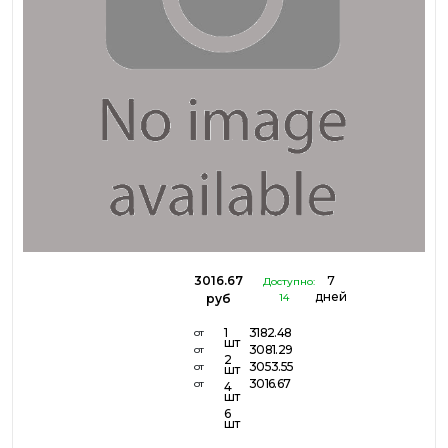
3016.67
7
Доступно:
дней
руб
14
1
3182.48
от
шт
3081.29
от
2
3053.55
от
шт
3016.67
от
4
шт
6
шт