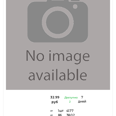
32.99
7
Доступно:
дней
руб
2
1 шт
41.77
от
86
38.02
от