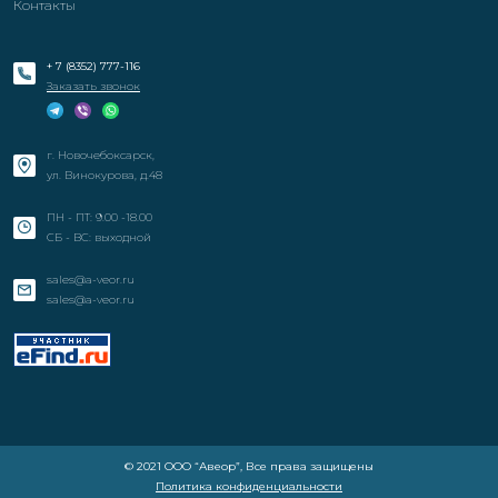
Контакты
+ 7 (8352) 777-116
Заказать звонок
г. Новочебоксарск,
ул. Винокурова, д.48
ПН - ПТ: 9.00 -18.00
СБ - ВС: выходной
sales@a-veor.ru
sales@a-veor.ru
© 2021 ООО “Авеор”, Все права защищены
Политика конфиденциальности