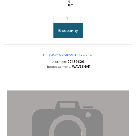
7
шт
В корзину
USB/RS232/RS485/TTL Converter
Артикул:
27439626
Производитель:
WAVESHAR