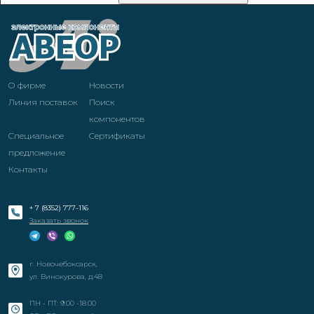
О фирме
Новости
Линия поставок
Поиск
компонентов
Специальное
Cертификаты
предложение
Контакты
+ 7 (8352) 777-116
Заказать звонок
г. Новочебоксарск,
ул. Винокурова, д.48
ПН - ПТ: 9.00 -18.00