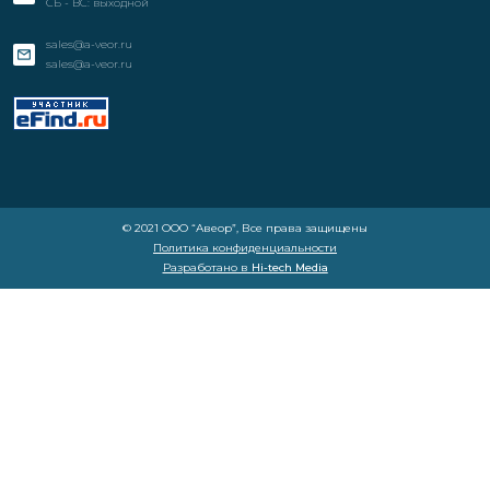
СБ - ВС: выходной
sales@a-veor.ru
sales@a-veor.ru
© 2021 ООО “Авеор”, Все права защищены
Политика конфиденциальности
Разработано в
Hi-tech Media