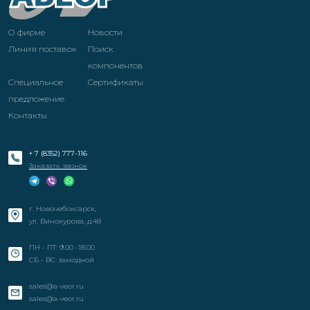
О фирме
Новости
Линия поставок
Поиск
компонентов
Специальное
Cертификаты
предложение
Контакты
+ 7 (8352) 777-116
Заказать звонок
г. Новочебоксарск,
ул. Винокурова, д.48
ПН - ПТ: 9.00 -18.00
СБ - ВС: выходной
sales@a-veor.ru
sales@a-veor.ru