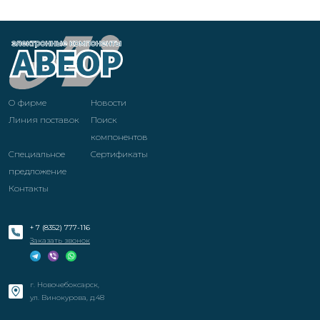
О фирме
Новости
Линия поставок
Поиск
компонентов
Специальное
Cертификаты
предложение
Контакты
+ 7 (8352) 777-116
Заказать звонок
г. Новочебоксарск,
ул. Винокурова, д.48