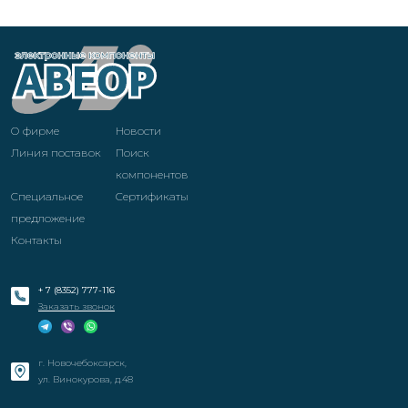
О фирме
Новости
Линия поставок
Поиск
компонентов
Специальное
Cертификаты
предложение
Контакты
+ 7 (8352) 777-116
Заказать звонок
г. Новочебоксарск,
ул. Винокурова, д.48