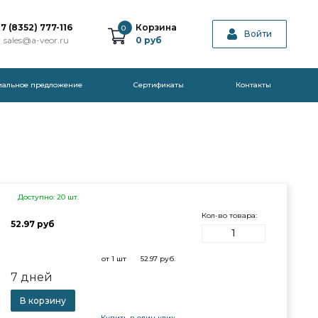
7 (8352) 777-116
Корзина
0
Войти
sales@a-veor.ru
0
руб
иальное предложение
Cертификаты
Контакты
Доступно: 20 шт.
Кол-во товара:
52.97 руб
от 1 шт
52.97
руб.
7 дней
В корзину
Купить в один клик