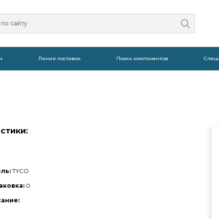
и
Линия поставок
Поиск компонентов
Спец
стики:
ль:
TYCO
аковка:
0
сание: