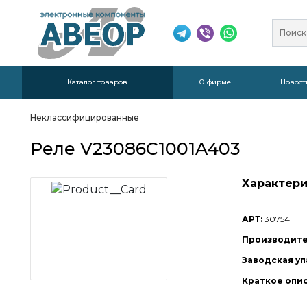
Каталог товаров
О фирме
Новост
Неклассифицированные
Реле V23086C1001A403
Характери
АРТ:
30754
Производите
Заводская уп
Краткое опи