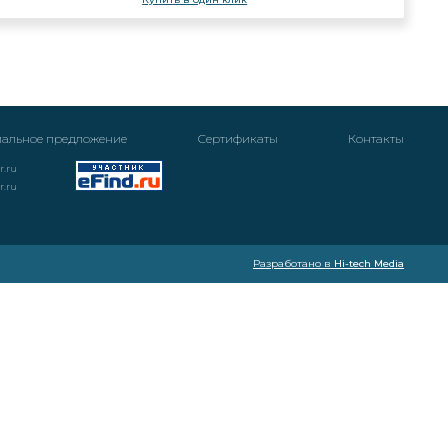
альное предложение
Cертификаты
Контакты
r.ru
r.ru
Разработано в
Hi-tech Media