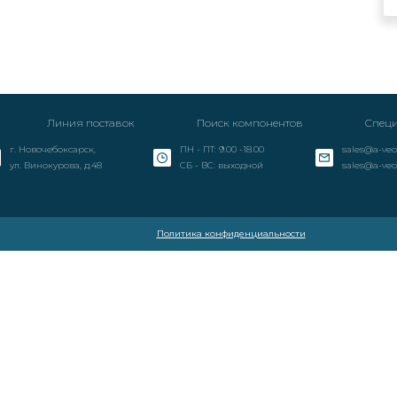
Линия поставок
Поиск компонентов
Специ
г. Новочебоксарск,
ПН - ПТ: 9.00 -18.00
sales@a-veo
ул. Винокурова, д.48
СБ - ВС: выходной
sales@a-veo
Политика конфиденциальности