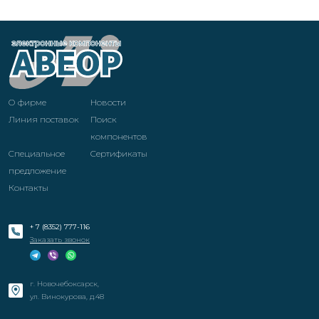
О фирме
Новости
Линия поставок
Поиск
компонентов
Специальное
Cертификаты
предложение
Контакты
+ 7 (8352) 777-116
Заказать звонок
г. Новочебоксарск,
ул. Винокурова, д.48