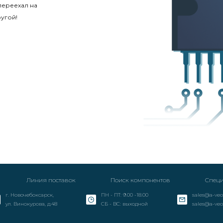
переехал на
угой!
Линия поставок
Поиск компонентов
Специ
г. Новочебоксарск,
ПН - ПТ: 9.00 -18.00
sales@a-veo
ул. Винокурова, д.48
СБ - ВС: выходной
sales@a-veo