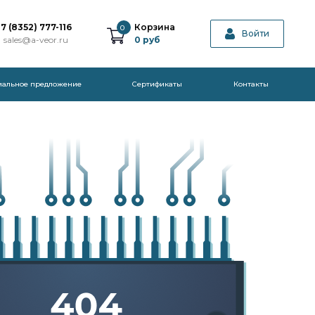
7 (8352) 777-116
Корзина
0
Войти
sales@a-veor.ru
0
руб
иальное предложение
Cертификаты
Контакты