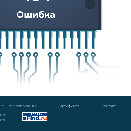
альное предложение
Cертификаты
Контакты
r.ru
r.ru