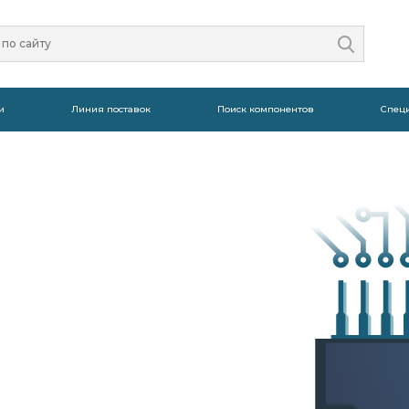
и
Линия поставок
Поиск компонентов
Спец