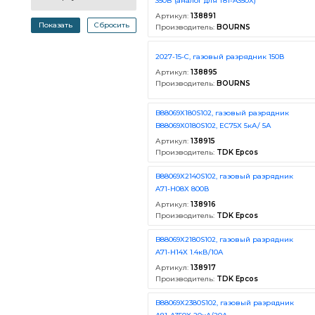
350В (аналог для T81-A350X)
Артикул:
138891
Показать
Сбросить
Производитель:
BOURNS
2027-15-C, газовый разрядник 150В
Артикул:
138895
Производитель:
BOURNS
B88069X180S102, газовый разрядник
B88069X0180S102, EC75X 5кА/ 5А
Артикул:
138915
Производитель:
TDK Epcos
B88069X2140S102, газовый разрядник
A71-H08X 800В
Артикул:
138916
Производитель:
TDK Epcos
B88069X2180S102, газовый разрядник
A71-H14X 1.4кВ/10A
Артикул:
138917
Производитель:
TDK Epcos
B88069X2380S102, газовый разрядник