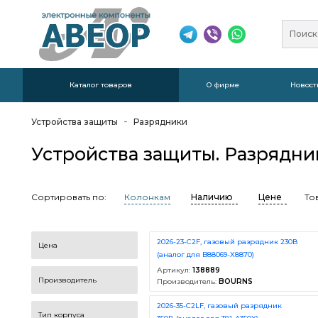
Каталог товаров
О фирме
Новост
Устройства защиты
Разрядники
Устройства защиты. Разрядни
Сортировать по:
То
Колонкам
Наличию
Цене
2026-23-C2F, газовый разрядник 230В
Цена
(аналог для B88069-X8870)
Артикул:
138889
Производитель
Производитель:
BOURNS
2026-35-C2LF, газовый разрядник
Тип корпуса