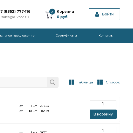
7 (8352) 777-116
Корзина
0
Войти
sales@a-veor.ru
0
руб
иальное предложение
Cертификаты
Контакты
Таблица
Список
от
1 шт
204.93
от
10 шт
112.49
В корзину
от
1 шт
187.11