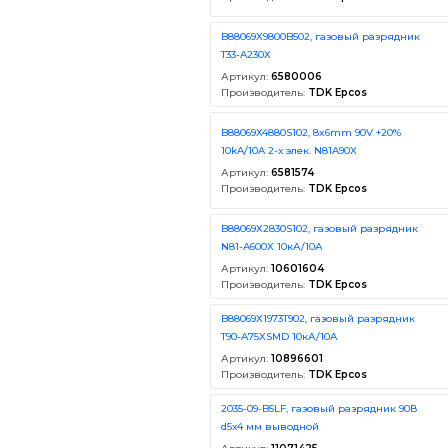
B88069X9800B502, газовый разрядник
T33-A230X
Артикул:
6580006
Производитель:
TDK Epcos
B88069X4880S102, 8x6mm 90V +20%
10kA/10A 2-х элек. N81A90X
Артикул:
6581574
Производитель:
TDK Epcos
B88069X2830S102, газовый разрядник
N81-A600X 10кА/10А
Артикул:
10601604
Производитель:
TDK Epcos
B88069X1973T902, газовый разрядник
T90-A75XSMD 10кА/10А
Артикул:
10896601
Производитель:
TDK Epcos
2035-09-B5LF, газовый разрядник 90В
d5х4 мм выводной