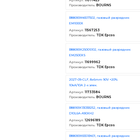
Артикул:
11071425
Производитель:
BOURNS
B88069X4651T502, газовый разрядник
EM1000X
Артикул:
11567253
Производитель:
TDK Epcos
B88069X2500S102, газовый разрядник
EM2500XS
Артикул:
11699962
Производитель:
TDK Epcos
2027-09-CLF, 8x6mm 90V +20%
10kA/10A 2-х элек.
Артикул:
11733584
Производитель:
BOURNS
B88169X1303B252, газовый разрядник
D10L6A-A90XH2
Артикул:
12696189
Производитель:
TDK Epcos
B88069X6551B401, газовый разрядник