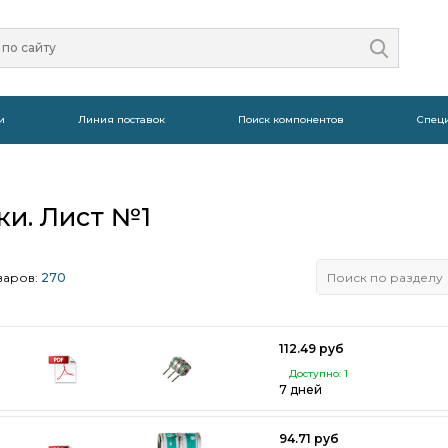
и
Линия поставок
Поиск компонентов
Спец
ки. Лист №1
варов:
270
112.49 руб
Доступно: 1
7 дней
94.71 руб