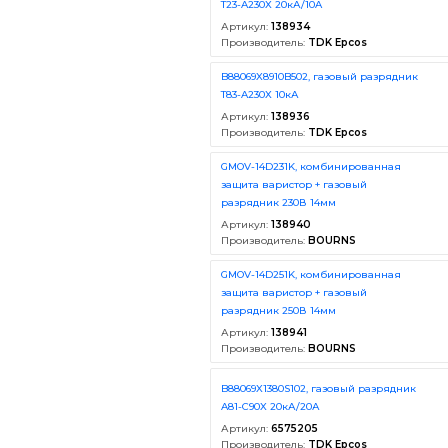
T23-A230X 20кА/10A
Артикул:
138934
Производитель:
TDK Epcos
B88069X8910B502, газовый разрядник
T83-A230X 10кА
Артикул:
138936
Производитель:
TDK Epcos
GMOV-14D231K, комбинированная
защита варистор + газовый
разрядник 230В 14мм
Артикул:
138940
Производитель:
BOURNS
GMOV-14D251K, комбинированная
защита варистор + газовый
разрядник 250В 14мм
Артикул:
138941
Производитель:
BOURNS
B88069X1380S102, газовый разрядник
A81-C90X 20кА/20А
Артикул:
6575205
Производитель:
TDK Epcos