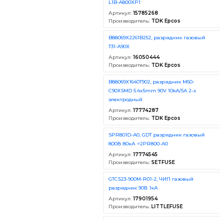
L1B-A800XP1
Артикул:
15785268
Производитель:
TDK Epcos
B88069X2261B252, разрядник газовый
T31-A90X
Артикул:
16050444
Производитель:
TDK Epcos
B88069X1640T902, разрядник M50-
C90XSMD 5.4x5mm 90V 10kA/5A 2-х
электродный
Артикул:
17774287
Производитель:
TDK Epcos
SPR801D-A0, GDT разрядник газовый
800В 80кА =2PR800-A0
Артикул:
17774545
Производитель:
SETFUSE
GTCS23-900M-R01-2, ЧИП газовый
разрядник 90В 1кА
Артикул:
17901954
Производитель:
LITTLEFUSE